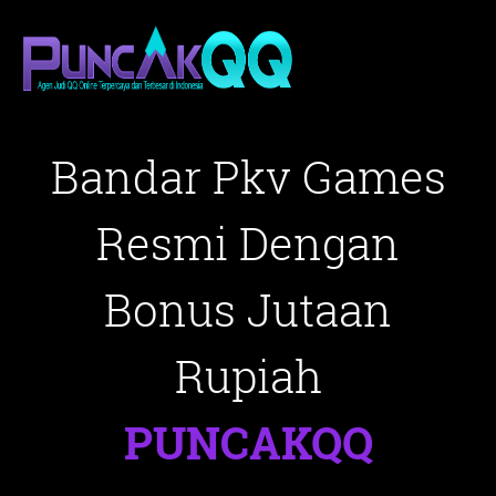
Bandar Pkv Games
Resmi Dengan
Bonus Jutaan
Rupiah
PUNCAKQQ