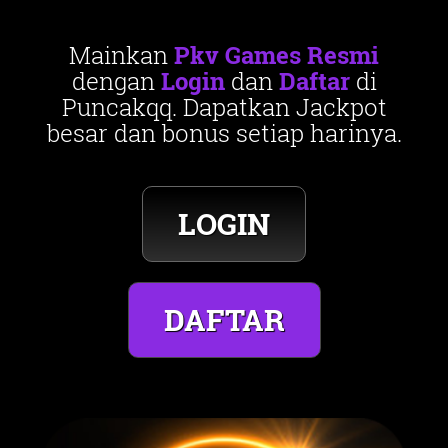
Mainkan
Pkv Games Resmi
dengan
Login
dan
Daftar
di
Puncakqq. Dapatkan Jackpot
besar dan bonus setiap harinya.
LOGIN
DAFTAR